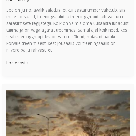
See on ju nö. avalik saladus, et kui aastanumber vahetub, siis
meie jõusaalid, treeningsaalid ja treeninggrupid täituvad uute
särasilmsete tegijatega. Kõik on valmis oma uusaasta lubadust
täitma ja on väga agaralt treenimas. Samal ajal kõik need, kes
seal treeninggruppides on varem käinud, hoiavad natuke
kõrvale treenimisest, sest jõusaalis või treeningsaalis on
niivõrd palju rahvast, et
Loe edasi »
Mõtteid
eesmärkidest
teaduslikus
kastmes