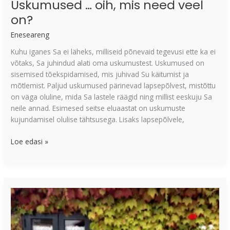
Uskumused … oih, mis need veel
on?
Eneseareng
Kuhu iganes Sa ei läheks, milliseid põnevaid tegevusi ette ka ei
võtaks, Sa juhindud alati oma uskumustest. Uskumused on
sisemised tõekspidamised, mis juhivad Su käitumist ja
mõtlemist. Paljud uskumused pärinevad lapsepõlvest, mistõttu
on väga oluline, mida Sa lastele räägid ning millist eeskuju Sa
neile annad. Esimesed seitse eluaastat on uskumuste
kujundamisel olulise tähtsusega. Lisaks lapsepõlvele,
Loe edasi »
4
mõtet,
kuidas
olulisi
tegevusi