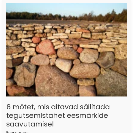
mõtet,
mis
aitavad
säilitada
tegutsemistahet
eesmärkide
saavutamisel
6 mõtet, mis aitavad säilitada
tegutsemistahet eesmärkide
saavutamisel
Eneseareng