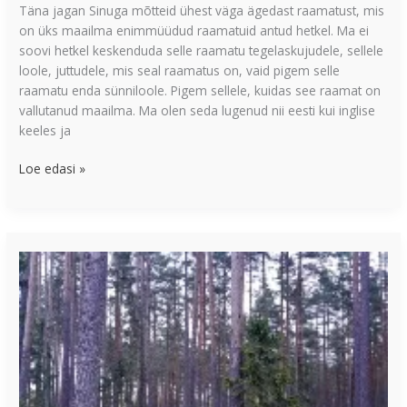
Täna jagan Sinuga mõtteid ühest väga ägedast raamatust, mis
on üks maailma enimmüüdud raamatuid antud hetkel. Ma ei
soovi hetkel keskenduda selle raamatu tegelaskujudele, sellele
loole, juttudele, mis seal raamatus on, vaid pigem selle
raamatu enda sünniloole. Pigem sellele, kuidas see raamat on
vallutanud maailma. Ma olen seda lugenud nii eesti kui inglise
keeles ja
Loe edasi »
Tee
iga
päev
midagi
oma
eesmärkide
saavutamiseks