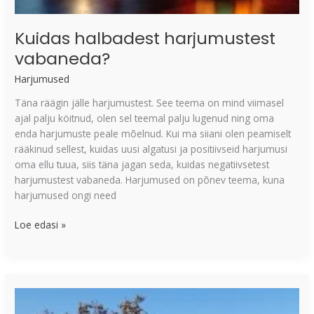
Kuidas halbadest harjumustest
vabaneda?
Harjumused
Täna räägin jälle harjumustest. See teema on mind viimasel
ajal palju köitnud, olen sel teemal palju lugenud ning oma
enda harjumuste peale mõelnud. Kui ma siiani olen peamiselt
rääkinud sellest, kuidas uusi algatusi ja positiivseid harjumusi
oma ellu tuua, siis täna jagan seda, kuidas negatiivsetest
harjumustest vabaneda. Harjumused on põnev teema, kuna
harjumused ongi need
Loe edasi »
Milline
on
hea