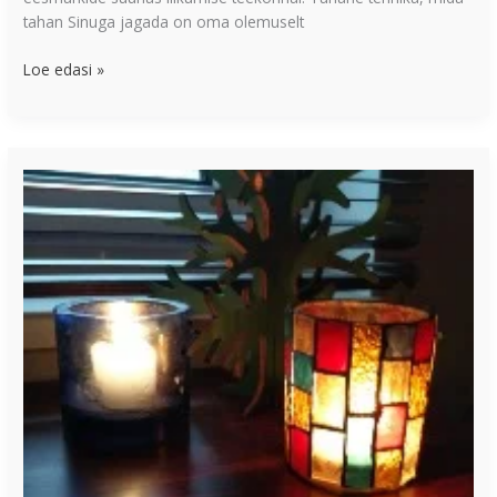
tahan Sinuga jagada on oma olemuselt
Loe edasi »
Kuidas
halbadest
harjumustest
vabaneda?