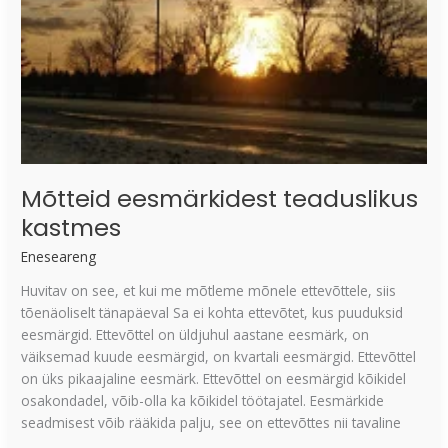
Mõtteid eesmärkidest teaduslikus
kastmes
Eneseareng
Huvitav on see, et kui me mõtleme mõnele ettevõttele, siis
tõenäoliselt tänapäeval Sa ei kohta ettevõtet, kus puuduksid
eesmärgid. Ettevõttel on üldjuhul aastane eesmärk, on
väiksemad kuude eesmärgid, on kvartali eesmärgid. Ettevõttel
on üks pikaajaline eesmärk. Ettevõttel on eesmärgid kõikidel
osakondadel, võib-olla ka kõikidel töötajatel. Eesmärkide
seadmisest võib rääkida palju, see on ettevõttes nii tavaline