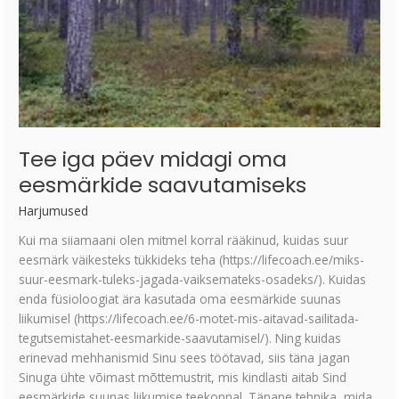
Tee iga päev midagi oma
eesmärkide saavutamiseks
Harjumused
Kui ma siiamaani olen mitmel korral rääkinud, kuidas suur
eesmärk väikesteks tükkideks teha (https://lifecoach.ee/miks-
suur-eesmark-tuleks-jagada-vaiksemateks-osadeks/). Kuidas
enda füsioloogiat ära kasutada oma eesmärkide suunas
liikumisel (https://lifecoach.ee/6-motet-mis-aitavad-sailitada-
tegutsemistahet-eesmarkide-saavutamisel/). Ning kuidas
erinevad mehhanismid Sinu sees töötavad, siis täna jagan
Sinuga ühte võimast mõttemustrit, mis kindlasti aitab Sind
eesmärkide suunas liikumise teekonnal. Tänane tehnika, mida