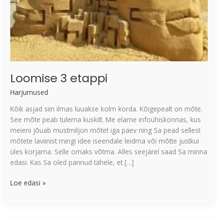
Loomise 3 etappi
Harjumused
Kõik asjad siin ilmas luuakse kolm korda. Kõigepealt on mõte.
See mõte peab tulema kuskilt. Me elame infoühiskonnas, kus
meieni jõuab mustmiljon mõtet iga päev ning Sa pead sellest
mõtete laviinist mingi idee iseendale leidma või mõtte justkui
üles korjama. Selle omaks võtma. Alles seejärel saad Sa minna
edasi. Kas Sa oled pannud tähele, et […]
Loe edasi »