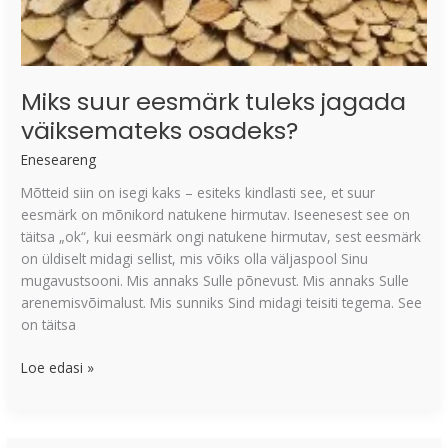
Miks suur eesmärk tuleks jagada
väiksemateks osadeks?
Eneseareng
Mõtteid siin on isegi kaks – esiteks kindlasti see, et suur
eesmärk on mõnikord natukene hirmutav. Iseenesest see on
täitsa „ok“, kui eesmärk ongi natukene hirmutav, sest eesmärk
on üldiselt midagi sellist, mis võiks olla väljaspool Sinu
mugavustsooni. Mis annaks Sulle põnevust. Mis annaks Sulle
arenemisvõimalust. Mis sunniks Sind midagi teisiti tegema. See
on täitsa
Loe edasi »
6