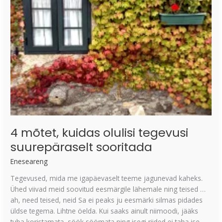
suurepäraselt
sooritada
4 mõtet, kuidas olulisi tegevusi
suurepäraselt sooritada
Eneseareng
Tegevused, mida me igapäevaselt teeme jagunevad kaheks.
Ühed viivad meid soovitud eesmärgile lähemale ning teised …
ah, need teised, neid Sa ei peaks ju eesmärki silmas pidades
üldse tegema. Lihtne öelda. Kui saaks ainult niimoodi, jääks
tuba koristamata, söök söömata ning isegi riided ei taha ise