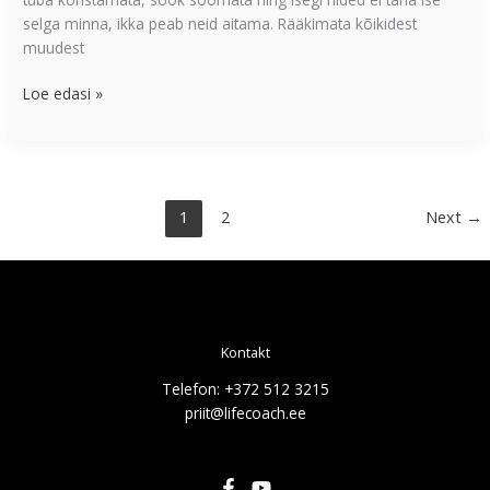
selga minna, ikka peab neid aitama. Rääkimata kõikidest
muudest
Loe edasi »
1
2
Next
→
Kontakt
Telefon: +372 512 3215
priit@lifecoach.ee