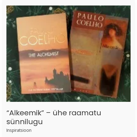
“Alkeemik”
–
ühe
raamatu
sünnilugu
“Alkeemik” – ühe raamatu
sünnilugu
Inspiratsioon