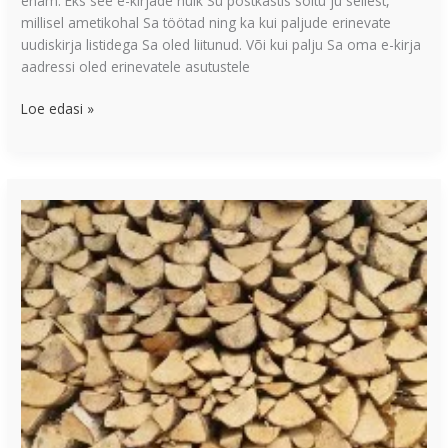
enam. Eks see e-kirjade hulk Su postkastis sõltu ju sellest,
millisel ametikohal Sa töötad ning ka kui paljude erinevate
uudiskirja listidega Sa oled liitunud. Või kui palju Sa oma e-kirja
aadressi oled erinevatele asutustele
Loe edasi »
Miks
suur
eesmärk
tuleks
jagada
väiksemateks
osadeks?