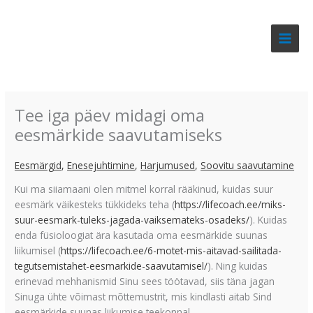
Skip
to
content
Tee iga päev midagi oma
eesmärkide saavutamiseks
Eesmärgid
,
Enesejuhtimine
,
Harjumused
,
Soovitu saavutamine
Kui ma siiamaani olen mitmel korral rääkinud, kuidas suur
eesmärk väikesteks tükkideks teha (
https://lifecoach.ee/miks-
suur-eesmark-tuleks-jagada-vaiksemateks-osadeks/
). Kuidas
enda füsioloogiat ära kasutada oma eesmärkide suunas
liikumisel (
https://lifecoach.ee/6-motet-mis-aitavad-sailitada-
tegutsemistahet-eesmarkide-saavutamisel/
). Ning kuidas
erinevad mehhanismid Sinu sees töötavad, siis täna jagan
Sinuga ühte võimast mõttemustrit, mis kindlasti aitab Sind
eesmärkide suunas liikumise teekonnal.