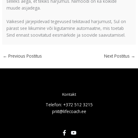
selleks aega, et tekiks harjumus. Niimoodi on ka kõikide
muude asjadega.
Väikesed järjepidevad tegevused tekitavad harjumust, Sul on
pärast see liikumine või liigutamine automaatne, mis toetab
Sind ennast soovitatud eesmärkide ja soovide saavutamisel.
←
Previous Postitus
Next Postitus
→
Kontakt
Telefon: +372 512 3215
priit@lifecoach.ee