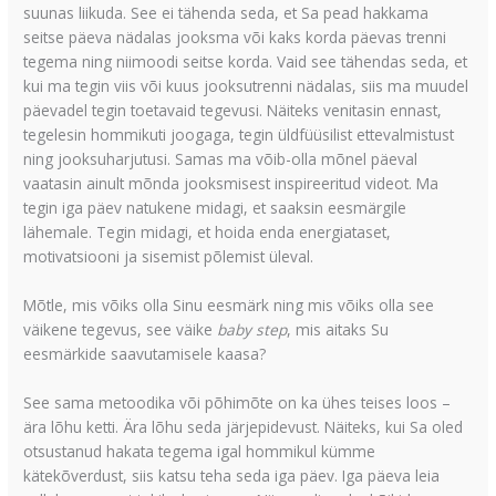
suunas liikuda. See ei tähenda seda, et Sa pead hakkama
seitse päeva nädalas jooksma või kaks korda päevas trenni
tegema ning niimoodi seitse korda. Vaid see tähendas seda, et
kui ma tegin viis või kuus jooksutrenni nädalas, siis ma muudel
päevadel tegin toetavaid tegevusi. Näiteks venitasin ennast,
tegelesin hommikuti joogaga, tegin üldfüüsilist ettevalmistust
ning jooksuharjutusi. Samas ma võib-olla mõnel päeval
vaatasin ainult mõnda jooksmisest inspireeritud videot. Ma
tegin iga päev natukene midagi, et saaksin eesmärgile
lähemale. Tegin midagi, et hoida enda energiataset,
motivatsiooni ja sisemist põlemist üleval.
Mõtle, mis võiks olla Sinu eesmärk ning mis võiks olla see
väikene tegevus, see väike
baby step
, mis aitaks Su
eesmärkide saavutamisele kaasa?
See sama metoodika või põhimõte on ka ühes teises loos –
ära lõhu ketti. Ära lõhu seda järjepidevust. Näiteks, kui Sa oled
otsustanud hakata tegema igal hommikul kümme
kätekõverdust, siis katsu teha seda iga päev. Iga päeva leia