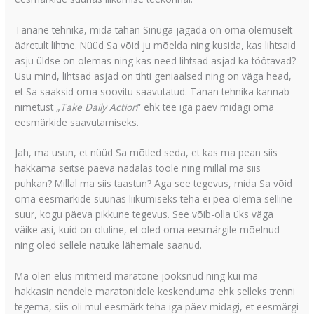
Tänane tehnika, mida tahan Sinuga jagada on oma olemuselt
ääretult lihtne. Nüüd Sa võid ju mõelda ning küsida, kas lihtsaid
asju üldse on olemas ning kas need lihtsad asjad ka töötavad?
Usu mind, lihtsad asjad on tihti geniaalsed ning on väga head,
et Sa saaksid oma soovitu saavutatud. Tänan tehnika kannab
nimetust „
Take Daily Action
“ ehk tee iga päev midagi oma
eesmärkide saavutamiseks.
Jah, ma usun, et nüüd Sa mõtled seda, et kas ma pean siis
hakkama seitse päeva nädalas tööle ning millal ma siis
puhkan? Millal ma siis taastun? Aga see tegevus, mida Sa võid
oma eesmärkide suunas liikumiseks teha ei pea olema selline
suur, kogu päeva pikkune tegevus. See võib-olla üks väga
väike asi, kuid on oluline, et oled oma eesmärgile mõelnud
ning oled sellele natuke lähemale saanud.
Ma olen elus mitmeid maratone jooksnud ning kui ma
hakkasin nendele maratonidele keskenduma ehk selleks trenni
tegema, siis oli mul eesmärk teha iga päev midagi, et eesmärgi