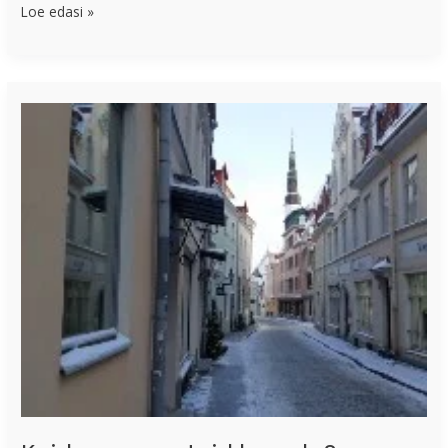
Loe edasi »
Kuidas
raamatuid
lugeda?