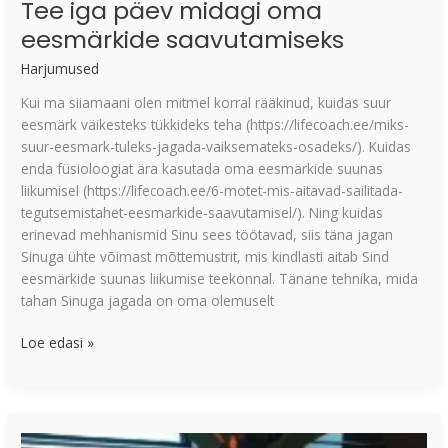
Tee iga päev midagi oma
eesmärkide saavutamiseks
Harjumused
Kui ma siiamaani olen mitmel korral rääkinud, kuidas suur
eesmärk väikesteks tükkideks teha (https://lifecoach.ee/miks-
suur-eesmark-tuleks-jagada-vaiksemateks-osadeks/). Kuidas
enda füsioloogiat ära kasutada oma eesmärkide suunas
liikumisel (https://lifecoach.ee/6-motet-mis-aitavad-sailitada-
tegutsemistahet-eesmarkide-saavutamisel/). Ning kuidas
erinevad mehhanismid Sinu sees töötavad, siis täna jagan
Sinuga ühte võimast mõttemustrit, mis kindlasti aitab Sind
eesmärkide suunas liikumise teekonnal. Tänane tehnika, mida
tahan Sinuga jagada on oma olemuselt
Loe edasi »
Kuidas
halbadest