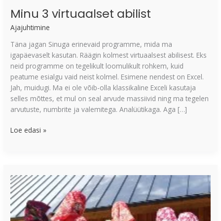
Minu 3 virtuaalset abilist
Ajajuhtimine
Täna jagan Sinuga erinevaid programme, mida ma
igapäevaselt kasutan. Räägin kolmest virtuaalsest abilisest. Eks
neid programme on tegelikult loomulikult rohkem, kuid
peatume esialgu vaid neist kolmel. Esimene nendest on Excel.
Jah, muidugi. Ma ei ole võib-olla klassikaline Exceli kasutaja
selles mõttes, et mul on seal arvude massiivid ning ma tegelen
arvutuste, numbrite ja valemitega. Analüütikaga. Aga […]
Loe edasi »
Milline
on
aja
filosoofiline
pool?