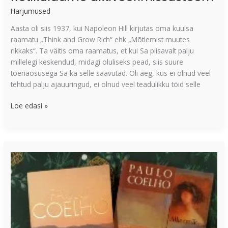
Harjumused
Aasta oli siis 1937, kui Napoleon Hill kirjutas oma kuulsa
raamatu „Think and Grow Rich“ ehk „Mõtlemist muutes
rikkaks“. Ta väitis oma raamatus, et kui Sa piisavalt palju
millelegi keskendud, midagi oluliseks pead, siis suure
tõenäosusega Sa ka selle saavutad. Oli aeg, kus ei olnud veel
tehtud palju ajauuringud, ei olnud veel teadulikku töid selle
Loe edasi »
“Alkeemik”
–
ühe
raamatu
sünnilugu