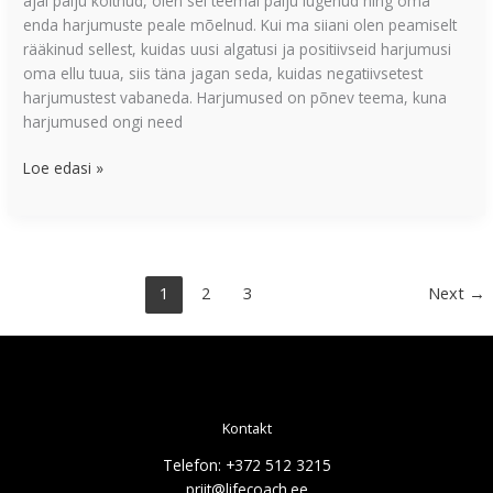
ajal palju köitnud, olen sel teemal palju lugenud ning oma
enda harjumuste peale mõelnud. Kui ma siiani olen peamiselt
rääkinud sellest, kuidas uusi algatusi ja positiivseid harjumusi
oma ellu tuua, siis täna jagan seda, kuidas negatiivsetest
harjumustest vabaneda. Harjumused on põnev teema, kuna
harjumused ongi need
Loe edasi »
1
2
3
Next
→
Kontakt
Telefon: +372 512 3215
priit@lifecoach.ee