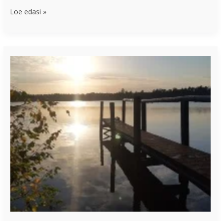
Loe edasi »
Õnnetunne
läbi
tänulikkuse