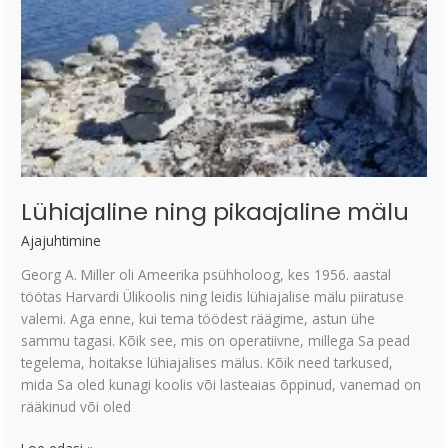
Lühiajaline ning pikaajaline mälu
Ajajuhtimine
Georg A. Miller oli Ameerika psühholoog, kes 1956. aastal
töötas Harvardi Ülikoolis ning leidis lühiajalise mälu piiratuse
valemi. Aga enne, kui tema töödest räägime, astun ühe
sammu tagasi. Kõik see, mis on operatiivne, millega Sa pead
tegelema, hoitakse lühiajalises mälus. Kõik need tarkused,
mida Sa oled kunagi koolis või lasteaias õppinud, vanemad on
rääkinud või oled