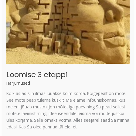
Loomise 3 etappi
Harjumused
Kõik asjad siin ilmas luuakse kolm korda. Kõigepealt on mõte.
See mõte peab tulema kuskilt. Me elame infoühiskonnas, kus
meieni jõuab mustmiljon mõtet iga päev ning Sa pead sellest
mõtete laviinist mingi idee iseendale leidma või mõtte justkui
üles korjama. Selle omaks võtma. Alles seejärel saad Sa minna
edasi. Kas Sa oled pannud tähele, et