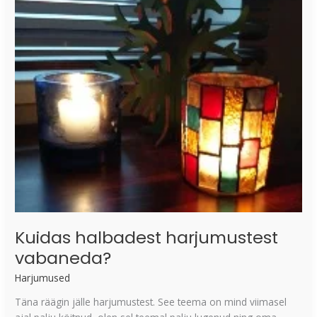
harjumustest
vabaneda?
Kuidas halbadest harjumustest
vabaneda?
Harjumused
Täna räägin jälle harjumustest. See teema on mind viimasel