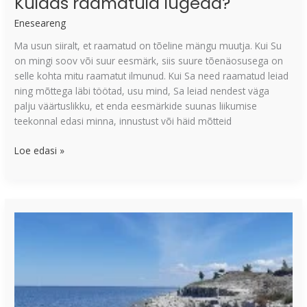
Kuidas raamatuid lugeda?
Eneseareng
Ma usun siiralt, et raamatud on tõeline mängu muutja. Kui Su
on mingi soov või suur eesmärk, siis suure tõenäosusega on
selle kohta mitu raamatut ilmunud. Kui Sa need raamatud leiad
ning mõttega läbi töötad, usu mind, Sa leiad nendest väga
palju väärtuslikku, et enda eesmärkide suunas liikumise
teekonnal edasi minna, innustust või häid mõtteid
Loe edasi »
Lühiajaline
ning
pikaajaline
mälu