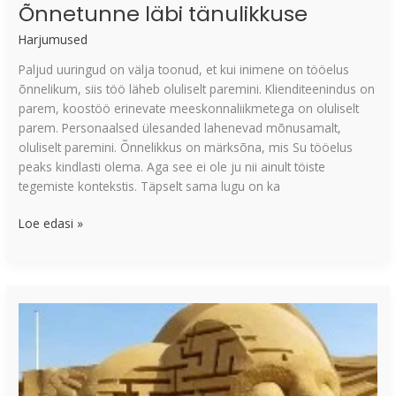
Õnnetunne läbi tänulikkuse
Harjumused
Paljud uuringud on välja toonud, et kui inimene on tööelus
õnnelikum, siis töö läheb oluliselt paremini. Klienditeenindus on
parem, koostöö erinevate meeskonnaliikmetega on oluliselt
parem. Personaalsed ülesanded lahenevad mõnusamalt,
oluliselt paremini. Õnnelikkus on märksõna, mis Su tööelus
peaks kindlasti olema. Aga see ei ole ju nii ainult töiste
tegemiste kontekstis. Täpselt sama lugu on ka
Loe edasi »
Loomise
3
etappi