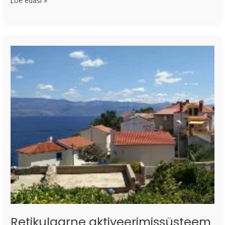
Loe edasi »
Retikulaarne
aktiveerimissüsteem
Retikulaarne aktiveerimissüsteem