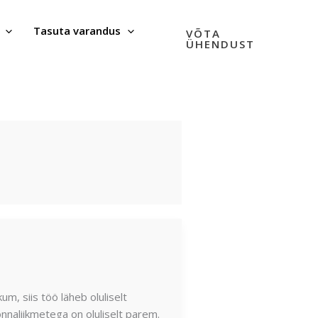
Tasuta varandus
VÕTA
ÜHENDUST
um, siis töö läheb oluliselt
naliikmetega on oluliselt parem.