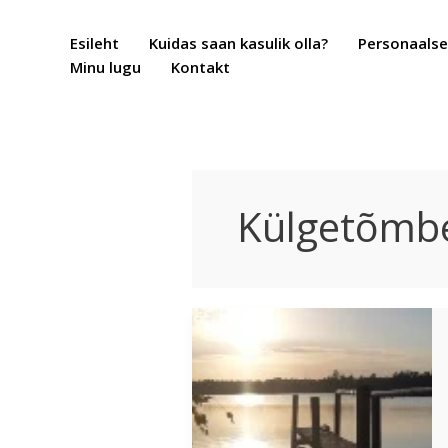
Skip
to
Esileht
Kuidas saan kasulik olla?
Personaalse
content
Minu lugu
Kontakt
Külgetõmb