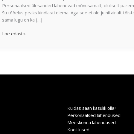
Personaalsed ülesanded lahenevad mõnusamalt, oluliselt paremi
Su tööelus peaks kindlasti olema. Aga see ei ole ju nii ainult töi
sama lugu on ka […]
Loe edasi »
Kuidas saan kasulik olla?
Personaalsed lahendused
Meeskonna lahendused
Koolitused