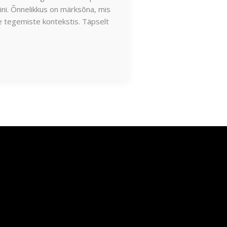
ni. Õnnelikkus on märksõna, mis
ste tegemiste kontekstis. Täpselt