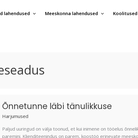
d lahendused
Meeskonna lahendused
Koolitused
eseadus
Õnnetunne
Õnnetunne läbi tänulikkuse
läbi
tänulikkuse
Harjumused
Paljud uuringud on välja toonud, et kui inimene on tööelus õnnelik
paremini. Klienditeenindus on parem, koostöö erinevate meeskon