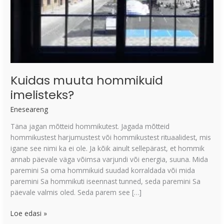
Kuidas muuta hommikuid
imelisteks?
Eneseareng
Täna jagan mõtteid hommikutest. Jagada mõtteid
hommikustest harjumustest või hommikustest rituaalidest, mis
igane see nimi ka ei ole. Ja kõik ainult sellepärast, et hommik
annab päevale väga võimsa varjundi või energia, suuna. Mida
paremini Sa oma hommikuid suudad korraldada või mida
paremini Sa hommikuti iseennast tunned, seda paremini Sa
päevale valmis oled. Seda parem see […]
Loe edasi »