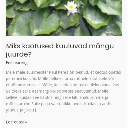
Miks kaotused kuuluvad mängu
juurde?
Eneseareng
Meie male suurmeister Paul Keres on öelnud, et kaotus õpetab
paremini kui võit. Mõtle hetkeks oma mõnele kaotusele või
ebaõnnestumisele. Mõtle, kui seda kaotust ei oleks olnud, kas
Sa oleks selle eesmärgi või soovi siis saavutanud. Mõtle
sellele, kuidas see kaotus ning selle läbi analüüsimine ja
mõtestamine Sulle palju vääruslikku andis. Kuidas ta andis
jõudus ja jaksu […]
Loe edasi »